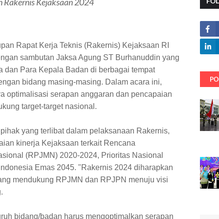
 Rakernis Kejaksaan 2024
FO
pan Rapat Kerja Teknis (Rakernis) Kejaksaan RI
dengan sambutan Jaksa Agung ST Burhanuddin yang
a dan Para Kepala Badan di berbagai tempat
PO
engan bidang masing-masing. Dalam acara ini,
 optimalisasi serapan anggaran dan pencapaian
kung target-target nasional.
pihak yang terlibat dalam pelaksanaan Rakernis,
ian kinerja Kejaksaan terkait Rencana
onal (RPJMN) 2020-2024, Prioritas Nasional
 Indonesia Emas 2045. "Rakernis 2024 diharapkan
n yang mendukung RPJMN dan RPJPN menuju visi
.
ruh bidang/badan harus mengoptimalkan serapan