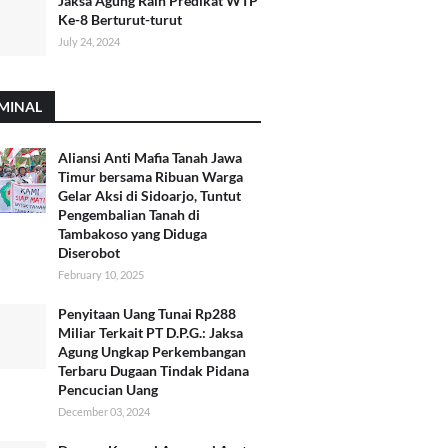
Jaksa Agung Raih Predikat WTP
Ke-8 Berturut-turut
July 24, 2024
MINAL
Aliansi Anti Mafia Tanah Jawa
Timur bersama Ribuan Warga
Gelar Aksi di Sidoarjo, Tuntut
Pengembalian Tanah di
Tambakoso yang Diduga
Diserobot
February 10, 2025
Penyitaan Uang Tunai Rp288
Miliar Terkait PT D.P.G.: Jaksa
Agung Ungkap Perkembangan
Terbaru Dugaan Tindak Pidana
Pencucian Uang
December 03, 2024