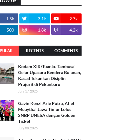
LLOW US
1.5k
3.1k
2.7k
500
1.8k
4.2k
PULAR
RECENTS
COMMENTS
Kodam XIX/Tuanku Tambusai
Gelar Upacara Bendera Bulanan,
Kasad Tekankan Disiplin
Prajurit di Pekanbaru
July 17, 2026
Gavin Kenzi Arie Putra, Atlet
Muaythai Jawa Timur Lolos
SNBP UNESA dengan Golden
Ticket
July 08, 2026