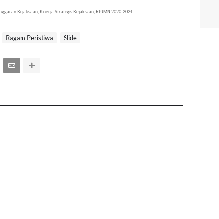
nggaran Kejaksaan, Kinerja Strategis Kejaksaan, RPJMN 2020-2024
Ragam Peristiwa
Slide