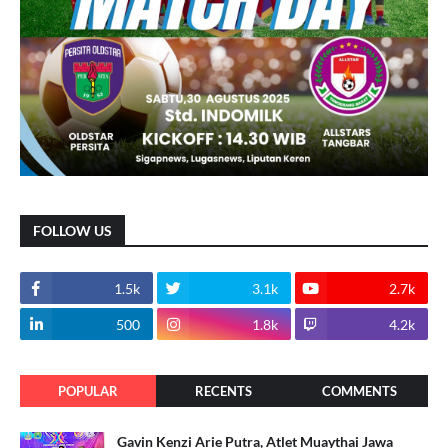
FOLLOW US
1.5k
3.1k
2.7k
500
1.8k
4.2k
POPULAR
RECENTS
COMMENTS
Gavin Kenzi Arie Putra, Atlet Muaythai Jawa