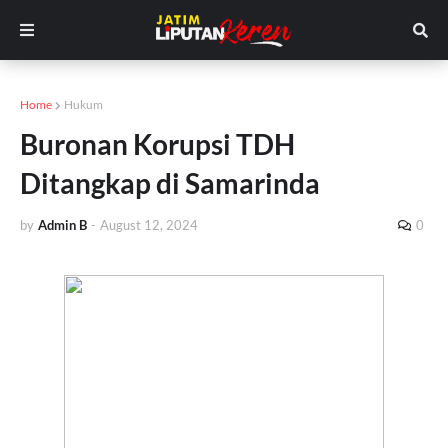
Home
Hukum
Buronan Korupsi TDH
Ditangkap di Samarinda
by
Admin B
-
August 12, 2024
0