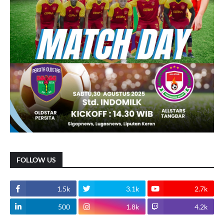
FOLLOW US
1.5k
3.1k
2.7k
500
1.8k
4.2k