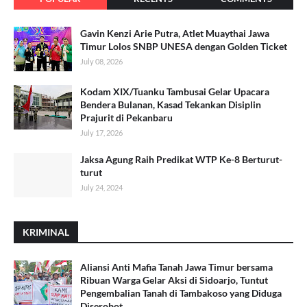
Gavin Kenzi Arie Putra, Atlet Muaythai Jawa
Timur Lolos SNBP UNESA dengan Golden Ticket
July 08, 2026
Kodam XIX/Tuanku Tambusai Gelar Upacara
Bendera Bulanan, Kasad Tekankan Disiplin
Prajurit di Pekanbaru
July 17, 2026
Jaksa Agung Raih Predikat WTP Ke-8 Berturut-
turut
July 24, 2024
KRIMINAL
Aliansi Anti Mafia Tanah Jawa Timur bersama
Ribuan Warga Gelar Aksi di Sidoarjo, Tuntut
Pengembalian Tanah di Tambakoso yang Diduga
Diserobot