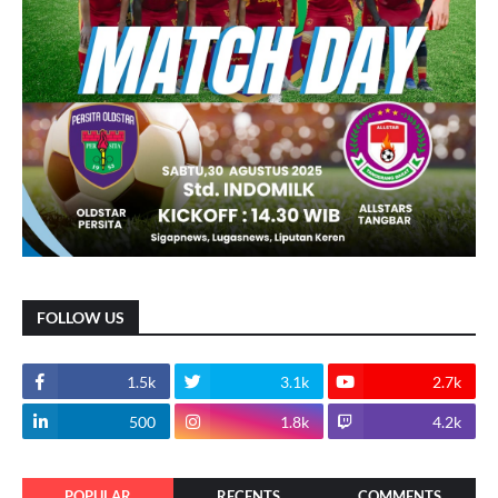
FOLLOW US
1.5k
3.1k
2.7k
500
1.8k
4.2k
POPULAR
RECENTS
COMMENTS