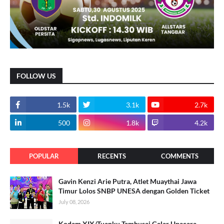
FOLLOW US
1.5k
3.1k
2.7k
500
1.8k
4.2k
POPULAR
RECENTS
COMMENTS
Gavin Kenzi Arie Putra, Atlet Muaythai Jawa
Timur Lolos SNBP UNESA dengan Golden Ticket
July 08, 2026
Kodam XIX/Tuanku Tambusai Gelar Upacara