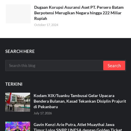
Dugaan Korupsi Asuransi Aset PT. Persero Batam
Berpotensi Merugikan Negara hingga 222 Miliar
Rupiah
October 17, 2024
SEARCH HERE
TERKINI
Kodam XIX/Tuanku Tambusai Gelar Upacara
Bendera Bulanan, Kasad Tekankan Disiplin Prajurit
di Pekanbaru
July 17, 2026
Gavin Kenzi Arie Putra, Atlet Muaythai Jawa
Timur Lolos SNBP UNESA dengan Golden Ticket