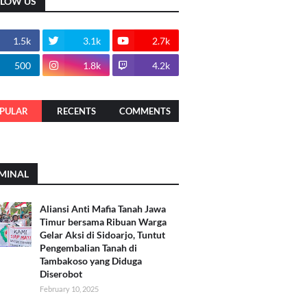
LLOW US
1.5k
3.1k
2.7k
500
1.8k
4.2k
PULAR
RECENTS
COMMENTS
MINAL
Aliansi Anti Mafia Tanah Jawa
Timur bersama Ribuan Warga
Gelar Aksi di Sidoarjo, Tuntut
Pengembalian Tanah di
Tambakoso yang Diduga
Diserobot
February 10, 2025