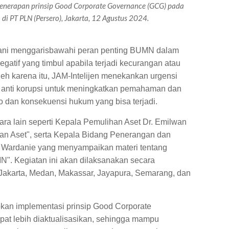
i penerapan prinsip Good Corporate Governance (GCG) pada
i PT PLN (Persero), Jakarta, 12 Agustus 2024.
ovani menggarisbawahi peran penting BUMN dalam
atif yang timbul apabila terjadi kecurangan atau
leh karena itu, JAM-Intelijen menekankan urgensi
anti korupsi untuk meningkatkan pemahaman dan
iko dan konsekuensi hukum yang bisa terjadi.
ra lain seperti Kepala Pemulihan Aset Dr. Emilwan
n Aset", serta Kepala Bidang Penerangan dan
 Wardanie yang menyampaikan materi tentang
. Kegiatan ini akan dilaksanakan secara
 Jakarta, Medan, Makassar, Jayapura, Semarang, dan
pkan implementasi prinsip Good Corporate
at lebih diaktualisasikan, sehingga mampu