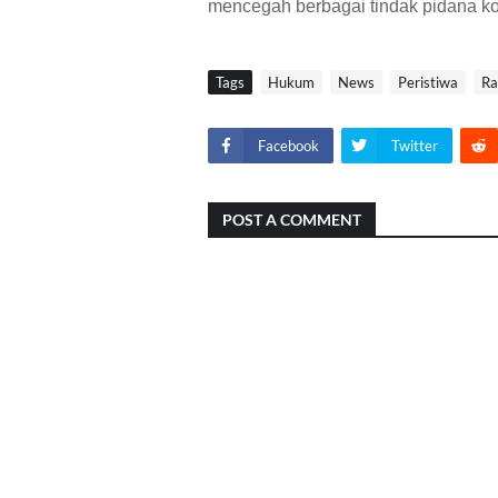
mencegah berbagai tindak pidana ko
Tags
Hukum
News
Peristiwa
Ra
Facebook
Twitter
POST A COMMENT