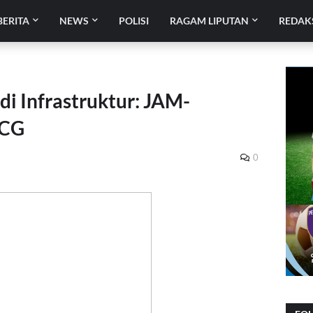
BERITA
NEWS
POLISI
RAGAM LIPUTAN
REDAK
i Infrastruktur: JAM-
GCG
0