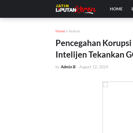
HOME
Home
Hukum
Pencegahan Korupsi d
Intelijen Tekankan 
by
Admin B
-
August 12, 2024